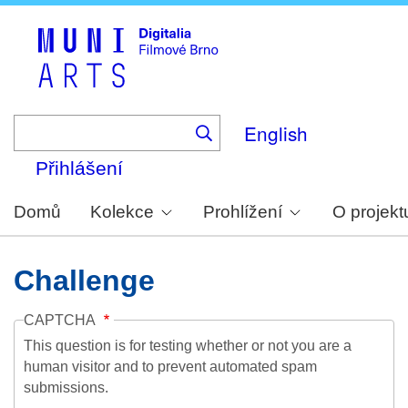
Skip
to
main
content
English
Přihlášení
Domů
Kolekce
Prohlížení
O projekt
Challenge
CAPTCHA
This question is for testing whether or not you are a
human visitor and to prevent automated spam
submissions.