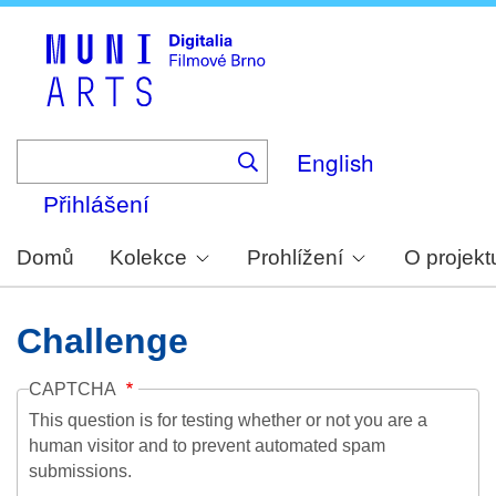
Skip
to
main
content
English
Přihlášení
Domů
Kolekce
Prohlížení
O projekt
Challenge
CAPTCHA
This question is for testing whether or not you are a
human visitor and to prevent automated spam
submissions.