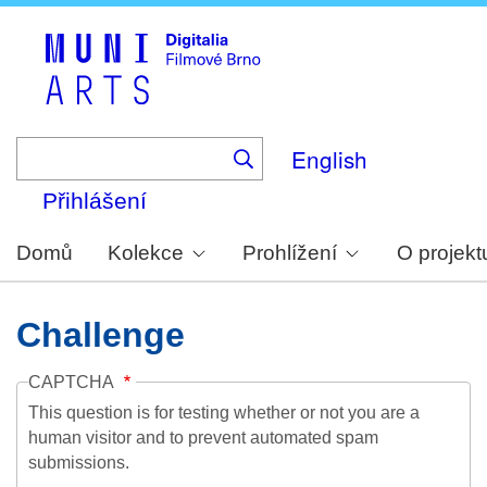
Skip
to
main
content
English
Přihlášení
Domů
Kolekce
Prohlížení
O projekt
Challenge
CAPTCHA
This question is for testing whether or not you are a
human visitor and to prevent automated spam
submissions.