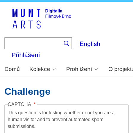
Skip
to
main
content
English
Přihlášení
Domů
Kolekce
Prohlížení
O projekt
Challenge
CAPTCHA
This question is for testing whether or not you are a
human visitor and to prevent automated spam
submissions.