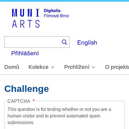
Skip
to
main
content
English
Přihlášení
Domů
Kolekce
Prohlížení
O projekt
Challenge
CAPTCHA
This question is for testing whether or not you are a
human visitor and to prevent automated spam
submissions.