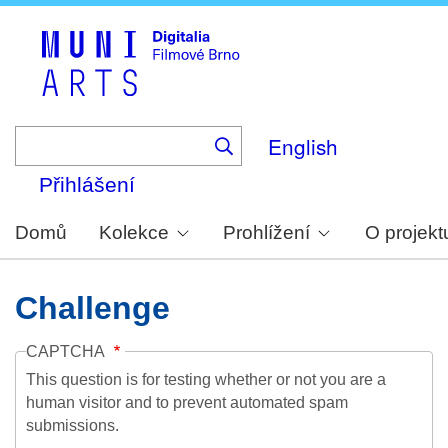
Skip
to
main
content
English
Přihlášení
Domů
Kolekce
Prohlížení
O projekt
Challenge
CAPTCHA
This question is for testing whether or not you are a
human visitor and to prevent automated spam
submissions.