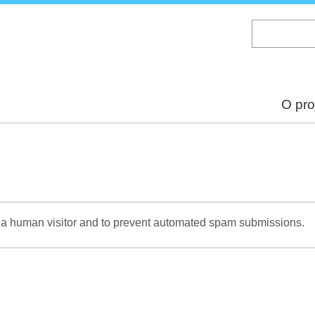
Skip
to
main
content
O pro
re a human visitor and to prevent automated spam submissions.