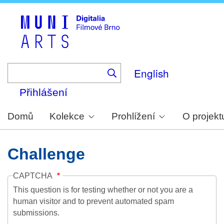
Skip
to
main
content
English
Přihlášení
Domů
Kolekce
Prohlížení
O projekt
Challenge
CAPTCHA
This question is for testing whether or not you are a
human visitor and to prevent automated spam
submissions.