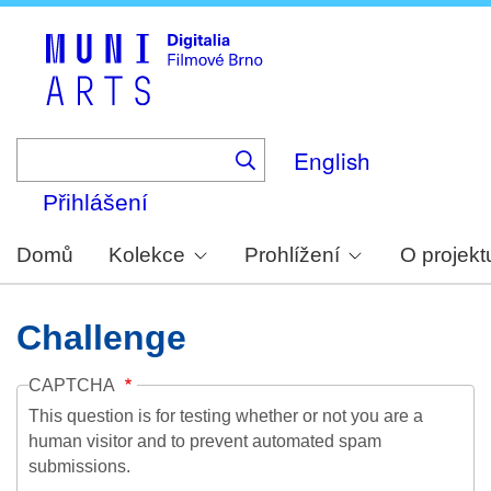
Skip
to
main
content
English
Přihlášení
Domů
Kolekce
Prohlížení
O projekt
Challenge
CAPTCHA
This question is for testing whether or not you are a
human visitor and to prevent automated spam
submissions.