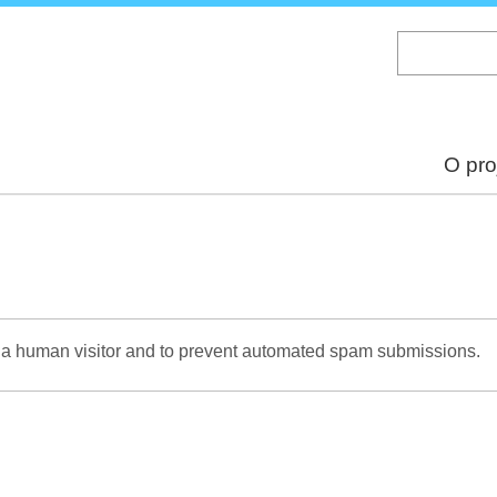
Skip
to
main
content
O pro
re a human visitor and to prevent automated spam submissions.