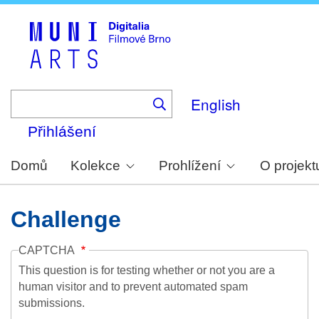
Skip
to
main
content
English
Přihlášení
Domů
Kolekce
Prohlížení
O projekt
Challenge
CAPTCHA
This question is for testing whether or not you are a
human visitor and to prevent automated spam
submissions.