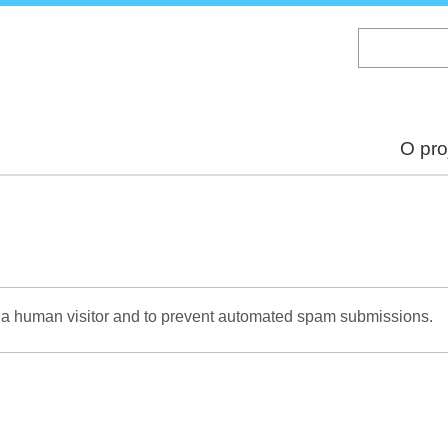
Skip
to
main
content
O pro
re a human visitor and to prevent automated spam submissions.