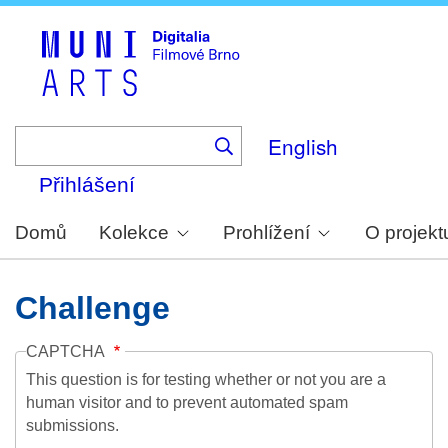
Skip
to
main
content
English
Přihlášení
Domů
Kolekce
Prohlížení
O projekt
Challenge
CAPTCHA
This question is for testing whether or not you are a
human visitor and to prevent automated spam
submissions.