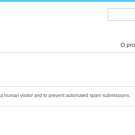
Skip
to
main
content
O pro
re a human visitor and to prevent automated spam submissions.