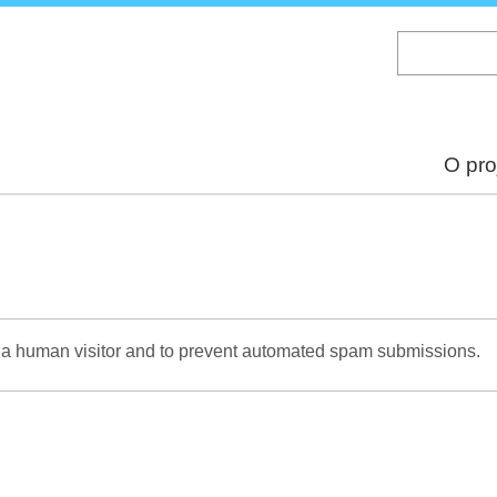
Skip
to
main
content
O pro
re a human visitor and to prevent automated spam submissions.