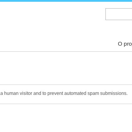
Skip
to
main
content
O pro
re a human visitor and to prevent automated spam submissions.