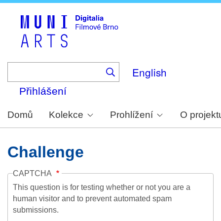
Skip
to
main
content
English
Přihlášení
Domů
Kolekce
Prohlížení
O projekt
Challenge
CAPTCHA
This question is for testing whether or not you are a
human visitor and to prevent automated spam
submissions.