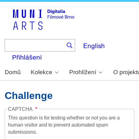
Skip
to
main
content
English
Přihlášení
Domů
Kolekce
Prohlížení
O projekt
Challenge
CAPTCHA
This question is for testing whether or not you are a
human visitor and to prevent automated spam
submissions.