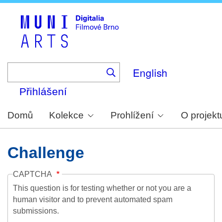
Skip
to
main
content
English
Přihlášení
Domů
Kolekce
Prohlížení
O projekt
Challenge
CAPTCHA
This question is for testing whether or not you are a
human visitor and to prevent automated spam
submissions.