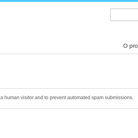
Skip
to
main
content
O pro
re a human visitor and to prevent automated spam submissions.