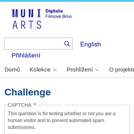
Skip
to
main
content
English
Přihlášení
Domů
Kolekce
Prohlížení
O projekt
Challenge
CAPTCHA
This question is for testing whether or not you are a
human visitor and to prevent automated spam
submissions.