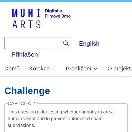
Skip
to
main
content
English
Přihlášení
Domů
Kolekce
Prohlížení
O projekt
Challenge
CAPTCHA
This question is for testing whether or not you are a
human visitor and to prevent automated spam
submissions.