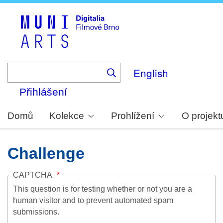
Skip
to
main
content
English
Přihlášení
Domů
Kolekce
Prohlížení
O projekt
Challenge
CAPTCHA
This question is for testing whether or not you are a
human visitor and to prevent automated spam
submissions.