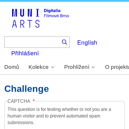
Skip
to
main
content
English
Přihlášení
Domů
Kolekce
Prohlížení
O projekt
Challenge
CAPTCHA
This question is for testing whether or not you are a
human visitor and to prevent automated spam
submissions.