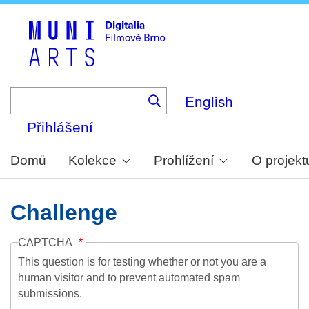
Skip
to
main
content
English
Přihlášení
Domů
Kolekce
Prohlížení
O projekt
Challenge
CAPTCHA
This question is for testing whether or not you are a
human visitor and to prevent automated spam
submissions.