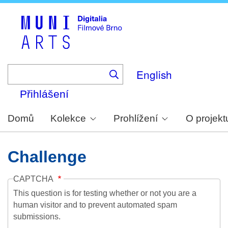
Skip
to
main
content
English
Přihlášení
Domů
Kolekce
Prohlížení
O projekt
Challenge
CAPTCHA
This question is for testing whether or not you are a
human visitor and to prevent automated spam
submissions.