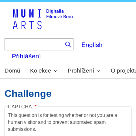
Skip
to
main
content
English
Přihlášení
Domů
Kolekce
Prohlížení
O projekt
Challenge
CAPTCHA
This question is for testing whether or not you are a
human visitor and to prevent automated spam
submissions.