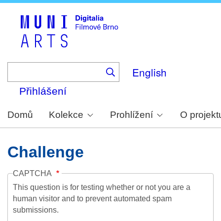
Skip
to
main
content
English
Přihlášení
Domů
Kolekce
Prohlížení
O projekt
Challenge
CAPTCHA
This question is for testing whether or not you are a
human visitor and to prevent automated spam
submissions.