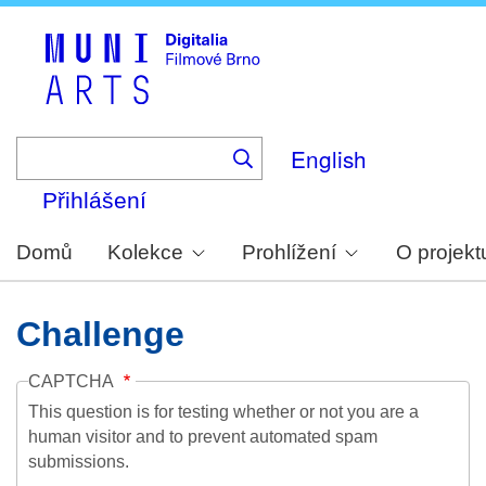
Skip
to
main
content
English
Přihlášení
Domů
Kolekce
Prohlížení
O projekt
Challenge
CAPTCHA
This question is for testing whether or not you are a
human visitor and to prevent automated spam
submissions.