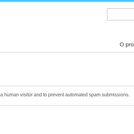
Skip
to
main
content
O pro
re a human visitor and to prevent automated spam submissions.