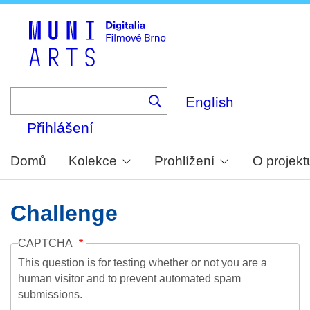
Skip
to
main
content
English
Přihlášení
Domů
Kolekce
Prohlížení
O projekt
Challenge
CAPTCHA
This question is for testing whether or not you are a
human visitor and to prevent automated spam
submissions.