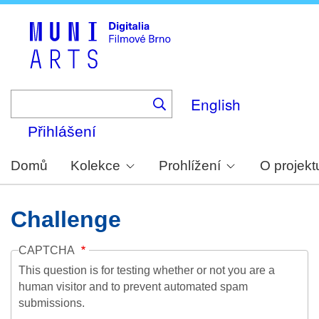
Skip
to
main
content
English
Přihlášení
Domů
Kolekce
Prohlížení
O projekt
Challenge
CAPTCHA
This question is for testing whether or not you are a
human visitor and to prevent automated spam
submissions.