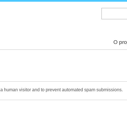
Skip
to
main
content
O pro
re a human visitor and to prevent automated spam submissions.