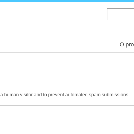
Skip
to
main
content
O pro
re a human visitor and to prevent automated spam submissions.