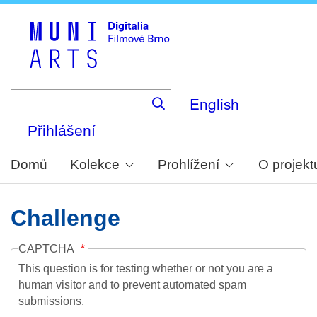
Skip
to
main
content
English
Přihlášení
Domů
Kolekce
Prohlížení
O projekt
Challenge
CAPTCHA
This question is for testing whether or not you are a
human visitor and to prevent automated spam
submissions.