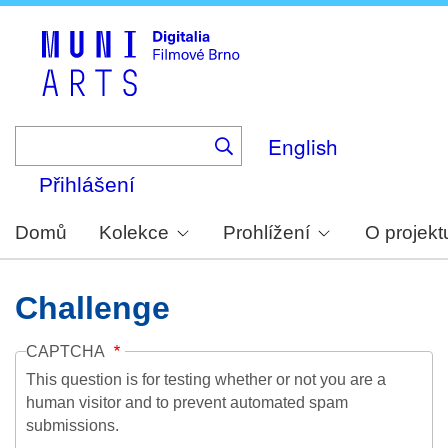
Skip
to
main
content
English
Přihlášení
Domů
Kolekce
Prohlížení
O projekt
Challenge
CAPTCHA
This question is for testing whether or not you are a
human visitor and to prevent automated spam
submissions.