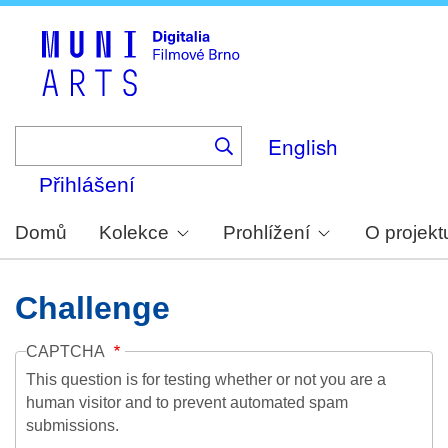
Skip
to
main
content
English
Přihlášení
Domů
Kolekce
Prohlížení
O projekt
Challenge
CAPTCHA
This question is for testing whether or not you are a
human visitor and to prevent automated spam
submissions.