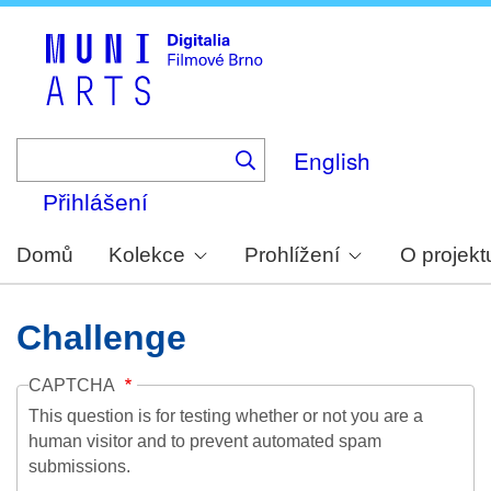
Skip
to
main
content
English
Přihlášení
Domů
Kolekce
Prohlížení
O projekt
Challenge
CAPTCHA
This question is for testing whether or not you are a
human visitor and to prevent automated spam
submissions.