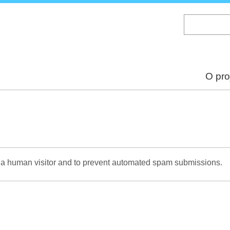
Skip
to
main
content
O pro
re a human visitor and to prevent automated spam submissions.