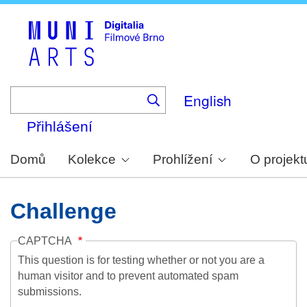
Skip
to
main
content
English
Přihlášení
Domů
Kolekce
Prohlížení
O projekt
Challenge
CAPTCHA
This question is for testing whether or not you are a
human visitor and to prevent automated spam
submissions.