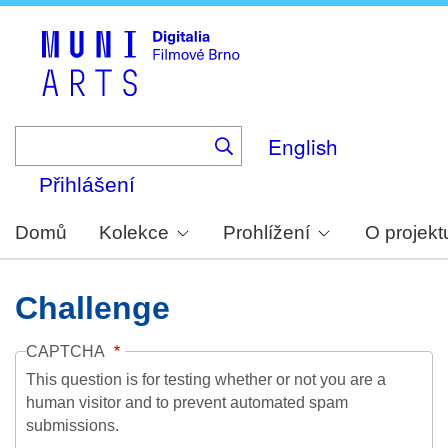
Skip
to
main
content
English
Přihlášení
Domů
Kolekce
Prohlížení
O projekt
Challenge
CAPTCHA
This question is for testing whether or not you are a
human visitor and to prevent automated spam
submissions.