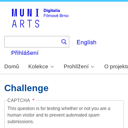
Skip
to
main
content
English
Přihlášení
Domů
Kolekce
Prohlížení
O projekt
Challenge
CAPTCHA
This question is for testing whether or not you are a
human visitor and to prevent automated spam
submissions.