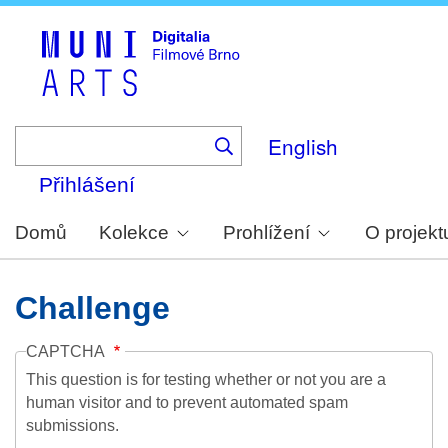
Skip
to
main
content
English
Přihlášení
Domů
Kolekce
Prohlížení
O projekt
Challenge
CAPTCHA
This question is for testing whether or not you are a
human visitor and to prevent automated spam
submissions.