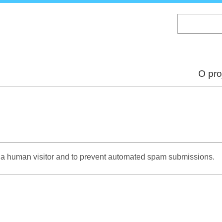
Skip
to
main
content
O pro
re a human visitor and to prevent automated spam submissions.