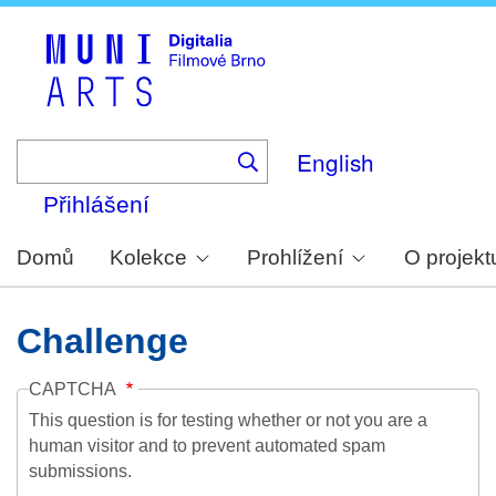
Skip
to
main
content
English
Přihlášení
Domů
Kolekce
Prohlížení
O projekt
Challenge
CAPTCHA
This question is for testing whether or not you are a
human visitor and to prevent automated spam
submissions.