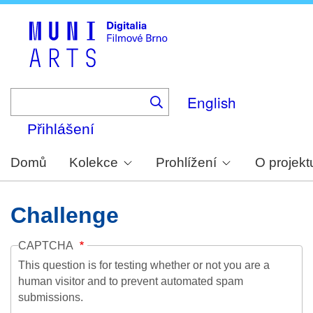
Skip
to
main
content
English
Přihlášení
Domů
Kolekce
Prohlížení
O projekt
Challenge
CAPTCHA
This question is for testing whether or not you are a
human visitor and to prevent automated spam
submissions.