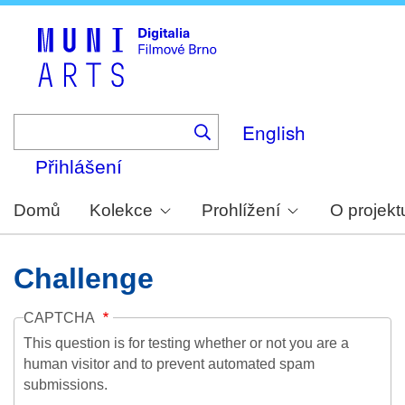
Skip
to
main
content
English
Přihlášení
Domů
Kolekce
Prohlížení
O projekt
Challenge
CAPTCHA
This question is for testing whether or not you are a
human visitor and to prevent automated spam
submissions.