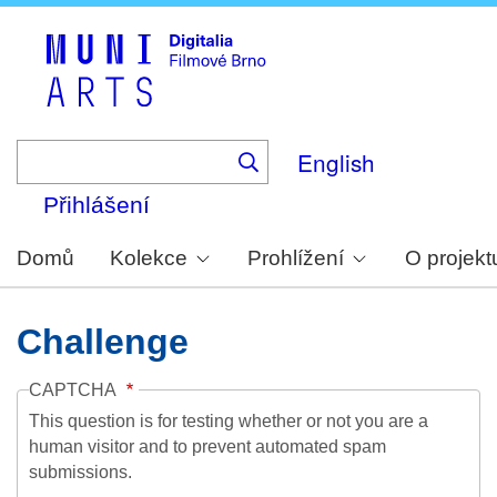
Skip
to
main
content
English
Přihlášení
Domů
Kolekce
Prohlížení
O projekt
Challenge
CAPTCHA
This question is for testing whether or not you are a
human visitor and to prevent automated spam
submissions.