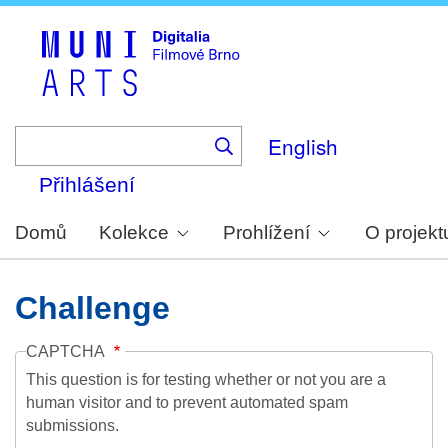
Skip
to
main
content
English
Přihlášení
Domů
Kolekce
Prohlížení
O projekt
Challenge
CAPTCHA
This question is for testing whether or not you are a
human visitor and to prevent automated spam
submissions.