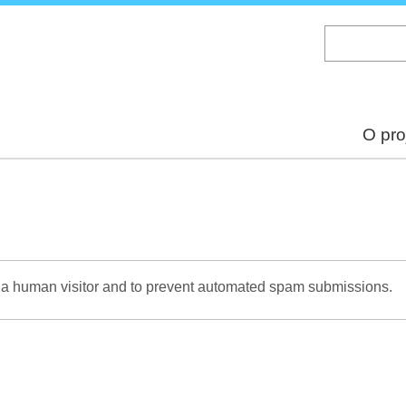
Skip
to
main
content
O pro
re a human visitor and to prevent automated spam submissions.